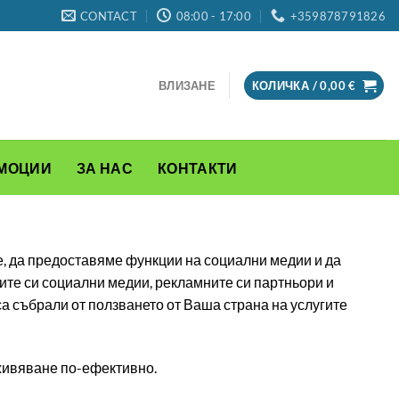
CONTACT
08:00 - 17:00
+359878791826
ВЛИЗАНЕ
КОЛИЧКА /
0,00
€
МОЦИИ
ЗА НАС
КОНТАКТИ
е, да предоставяме функции на социални медии и да
ите си социални медии, рекламните си партньори и
са събрали от ползването от Ваша страна на услугите
зживяване по-ефективно.