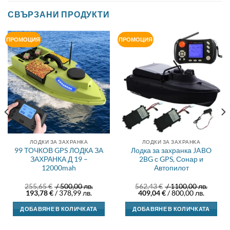
СВЪРЗАНИ ПРОДУКТИ
ПРОМОЦИЯ
ПРОМОЦИЯ
ЛОДКИ ЗА ЗАХРАНКА
ЛОДКИ ЗА ЗАХРАНКА
99 ТОЧКОВ GPS ЛОДКА ЗА
Лодка за захранка JABO
ЗАХРАНКА Д 19 –
2BG с GPS, Сонар и
12000mah
Автопилот
255,65
€
/ 500,00 лв.
562,43
€
/ 1100,00 лв.
Original
Текущата
Original
Текуща
193,78
€
/ 378,99 лв.
409,04
€
/ 800,00 лв.
price
цена
price
цена
was:
е:
was:
е:
ДОБАВЯНЕ В КОЛИЧКАТА
ДОБАВЯНЕ В КОЛИЧКАТА
255,65 €.
193,78 €.
562,43 €.
409,04 €