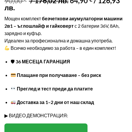
Original
90,00
/ 176,02 лв.
64,90
/ 126,93
Текущата
price
лв.
цена
was:
Мощен комплект
безчеткови акумулаторни машини
е:
90,00 €.
2в1 – ъглошлайф и гайковерт
с 2 батерии 36V, 8Ah,
64,90 €.
зарядно и куфър.
Идеален за професионална и домашна употреба.
Всичко необходимо за работа – в един комплект!
🛡
36 МЕСЕЦА ГАРАНЦИЯ
Плащане при получаване – без риск
Преглед и тест преди да платите
Доставка за 1–2 дни от наш склад
▶ ВИДЕО ДЕМОНСТРАЦИЯ: