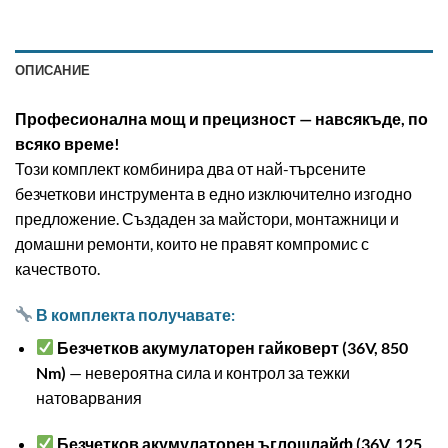
ОПИСАНИЕ
Професионална мощ и прецизност — навсякъде, по
всяко време!
Този комплект комбинира два от най-търсените
безчеткови инструмента в едно изключително изгодно
предложение. Създаден за майстори, монтажници и
домашни ремонти, които не правят компромис с
качеството.
В комплекта получавате:
Безчетков акумулаторен гайковерт (36V, 850
Nm)
— невероятна сила и контрол за тежки
натоварвания
Безчетков акумулаторен ъглошлайф (36V, 125