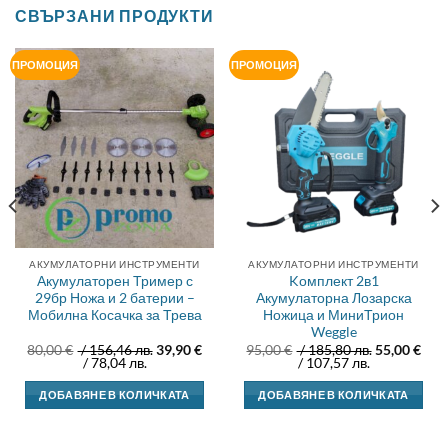
СВЪРЗАНИ ПРОДУКТИ
ПРОМОЦИЯ
ПРОМОЦИЯ
АКУМУЛАТОРНИ ИНСТРУМЕНТИ
АКУМУЛАТОРНИ ИНСТРУМЕНТИ
Акумулаторен Тример с
Kомплект 2в1
29бр Ножа и 2 батерии –
Акумулаторна Лозарска
Мобилна Косачка за Трева
Ножица и МиниТрион
Weggle
Original
Original
80,00
€
/ 156,46 лв.
39,90
€
95,00
€
/ 185,80 лв.
55,00
€
Текущата
price
Текущата
price
/ 78,04 лв.
/ 107,57 лв.
цена
was:
цена
was:
е:
80,00 €.
е:
95,00 €.
ДОБАВЯНЕ В КОЛИЧКАТА
ДОБАВЯНЕ В КОЛИЧКАТА
39,90 €.
55,00 €.