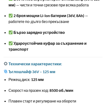
мм)
— чисти и точни срезове при всяка работа
2 броя мощни Li-Ion батерии (36V, 8Ah)
—
работете по-дълго без прекъсване
Бързо зарядно устройство
Удароустойчив куфар за съхранение и
транспорт
Технически характеристики:
Ъглошлайф 36V – 125 мм
Режещ диск:
125 мм
Скорост на празен ход:
8500 об./мин
Плавен старт и регулиране на обороти